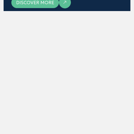
DISCOVER MORE
Medical Radioisotopes
Innovation in Central
Macedonia