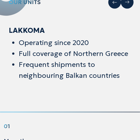
OUR UNITS
OUR UNITS
LAVRIO
LAKKOMA
First Cyclotron Facility in Greece
Operating since 2020
Operating since 2004
Full coverage of Northern Greece
Headquarters of BIOKOSMOS S.A
Frequent shipments to
Full coverage of Continental
neighbouring Balkan countries
Greece & Crete
01